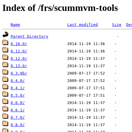
Index of /frs/scummvm-tools
Name
Last modified
Size
De
Parent Directory
0.10.0/
0.11.0/
0.12.0/
0.13.0/
0.3.0b/
0.4.0/
0.4.1/
0.5.0/
0.6.0/
0.6.1/
0.7.0/
0.8.0/